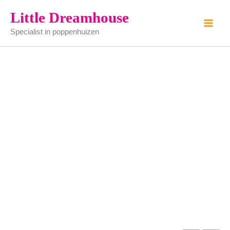
blik
Ga
Little Dreamhouse
met
naar
Fruit
Specialist in poppenhuizen
de
aantal
inhoud