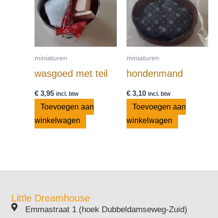
miniaturen
miniaturen
wasgoed met teil
hondenmand
€
3,95
€
3,10
incl. btw
incl. btw
Toevoegen aan
Toevoegen aan
winkelwagen
winkelwagen
Little Dreamhouse
Emmastraat 1 (hoek Dubbeldamseweg-Zuid)