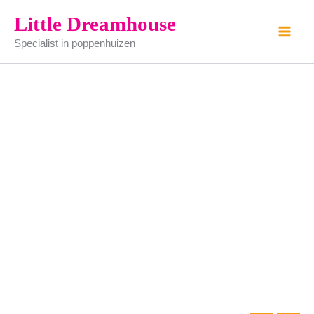
biljart
Ga
Little Dreamhouse
zwart
naar
aantal
Specialist in poppenhuizen
de
inhoud