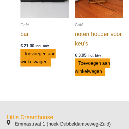
Café
Café
bar
noten houder voor
keu’s
€
21,00
incl. btw
Toevoegen aan
€
3,95
incl. btw
winkelwagen
Toevoegen aan
winkelwagen
Little Dreamhouse
Emmastraat 1 (hoek Dubbeldamseweg-Zuid)