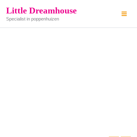
bijzet
Ga
Little Dreamhouse
tafel
naar
aantal
Specialist in poppenhuizen
de
inhoud