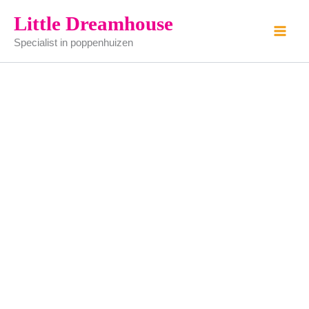
beker
Ga
Little Dreamhouse
rekje
naar
aantal
Specialist in poppenhuizen
de
inhoud