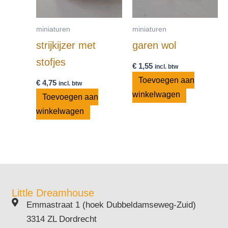
miniaturen
miniaturen
strijkijzer met
garen wol
stofjes
€
1,55
incl. btw
Toevoegen aan
€
4,75
incl. btw
winkelwagen
Toevoegen aan
winkelwagen
Little Dreamhouse
Emmastraat 1 (hoek Dubbeldamseweg-Zuid)
3314 ZL Dordrecht