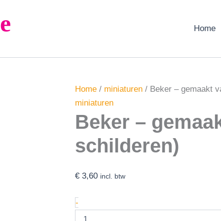
Beker
e
-
gemaakt
Home
van
tin
(zelf
schilderen)
aantal
Home
/
miniaturen
/ Beker – gemaakt van
miniaturen
Beker – gemaakt
schilderen)
€
3,60
incl. btw
-