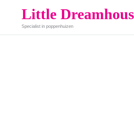
Ga
Little Dreamhous
naar
de
Specialist in poppenhuizen
inhoud