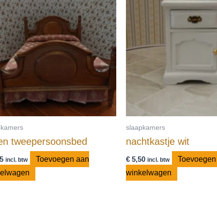
pkamers
slaapkamers
en tweepersoonsbed
nachtkastje wit
5
Toevoegen aan
€
5,50
Toevoegen
incl. btw
incl. btw
kelwagen
winkelwagen