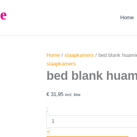
bed
e
blank
huamie
Home
aantal
Home
/
slaapkamers
/ bed blank huami
slaapkamers
bed blank huam
€
31,95
incl. btw
-
+