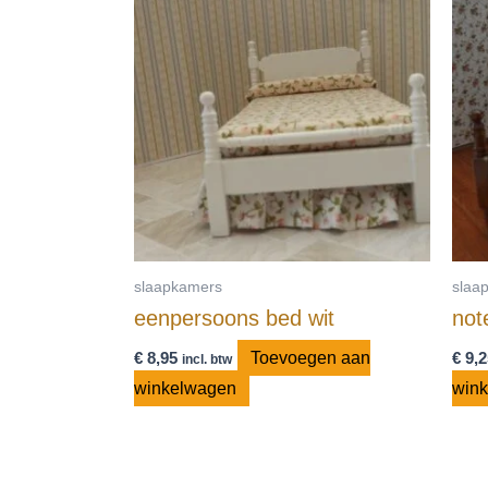
slaapkamers
slaa
eenpersoons bed wit
not
€
8,95
Toevoegen aan
€
9,2
incl. btw
winkelwagen
win