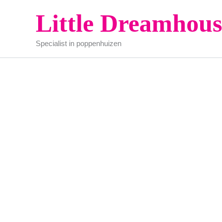
Ga
Little Dreamhous
naar
de
Specialist in poppenhuizen
inhoud