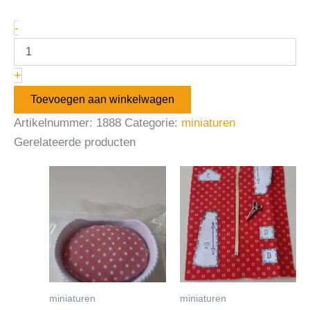
-
+
Toevoegen aan winkelwagen
Artikelnummer:
1888
Categorie:
miniaturen
Gerelateerde producten
miniaturen
miniaturen