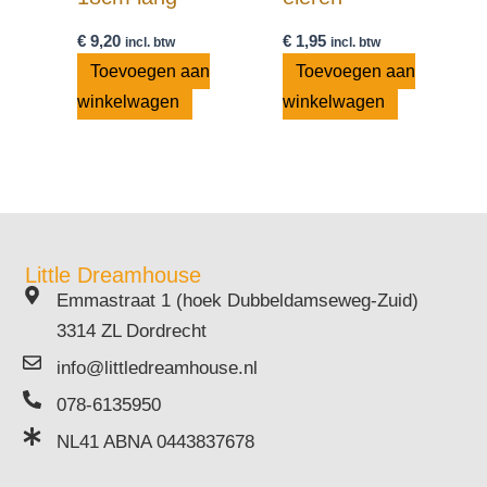
€
9,20
€
1,95
incl. btw
incl. btw
Toevoegen aan
Toevoegen aan
winkelwagen
winkelwagen
Little Dreamhouse
Emmastraat 1 (hoek Dubbeldamseweg-Zuid)
3314 ZL Dordrecht
info@littledreamhouse.nl
078-6135950
NL41 ABNA 0443837678