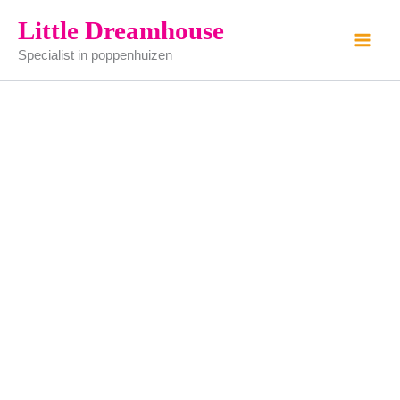
Bar
Ga
Little Dreamhouse
tap
naar
aantal
Specialist in poppenhuizen
de
inhoud