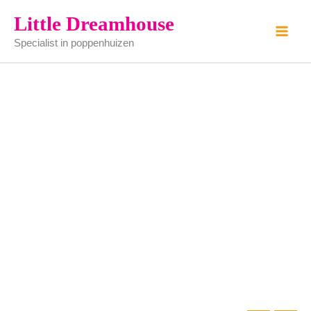
bar
Ga
Little Dreamhouse
aantal
naar
Specialist in poppenhuizen
de
inhoud