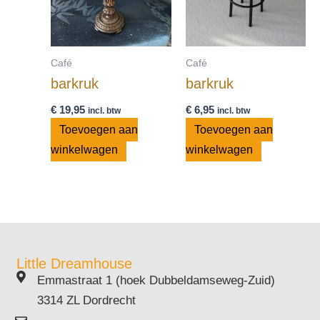
Café
Café
barkruk
barkruk
€
19,95
€
6,95
incl. btw
incl. btw
Toevoegen aan
Toevoegen aan
winkelwagen
winkelwagen
Little Dreamhouse
Emmastraat 1 (hoek Dubbeldamseweg-Zuid)
3314 ZL Dordrecht