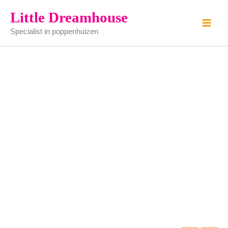
bankstel
Ga
Little Dreamhouse
compleet
naar
aantal
Specialist in poppenhuizen
de
inhoud