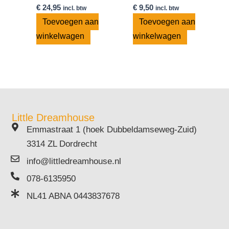
€
24,95
€
9,50
incl. btw
incl. btw
Toevoegen aan
Toevoegen aan
winkelwagen
winkelwagen
Little Dreamhouse
Emmastraat 1 (hoek Dubbeldamseweg-Zuid)
3314 ZL Dordrecht
info@littledreamhouse.nl
078-6135950
NL41 ABNA 0443837678