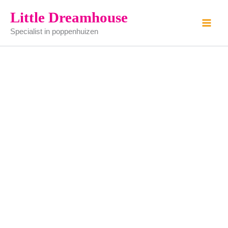
Bankje
Ga
Little Dreamhouse
(smeedijzer)
naar
aantal
Specialist in poppenhuizen
de
inhoud