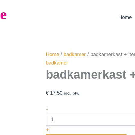
badkamerkast
e
+
items
Home
(zwart/wit)
aantal
Home
/
badkamer
/ badkamerkast + ite
badkamer
badkamerkast + 
€
17,50
incl. btw
-
+