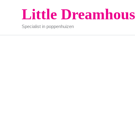
Ga
Little Dreamhous
naar
de
Specialist in poppenhuizen
inhoud