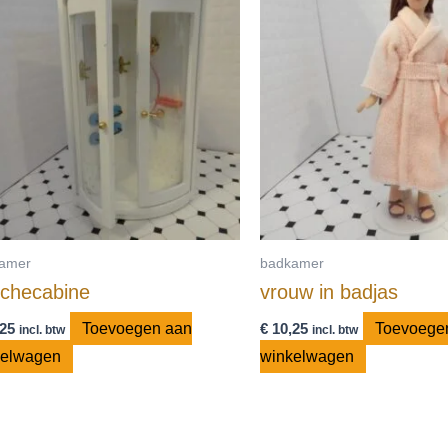
amer
badkamer
checabine
vrouw in badjas
25
Toevoegen aan
€
10,25
Toevoege
incl. btw
incl. btw
kelwagen
winkelwagen