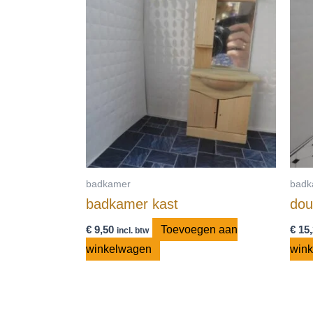
badkamer
badk
badkamer kast
dou
€
9,50
Toevoegen aan
€
15,
incl. btw
winkelwagen
win