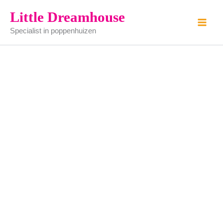
Baby
Ga
Little Dreamhouse
slabbetje
naar
(per
Specialist in poppenhuizen
de
kleur
bestellen)
inhoud
aantal