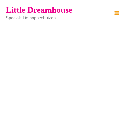
appel
Ga
Little Dreamhouse
aantal
naar
Specialist in poppenhuizen
de
inhoud