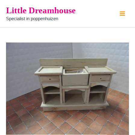
aanrecht
Ga
Little Dreamhouse
blank
naar
aantal
Specialist in poppenhuizen
de
inhoud