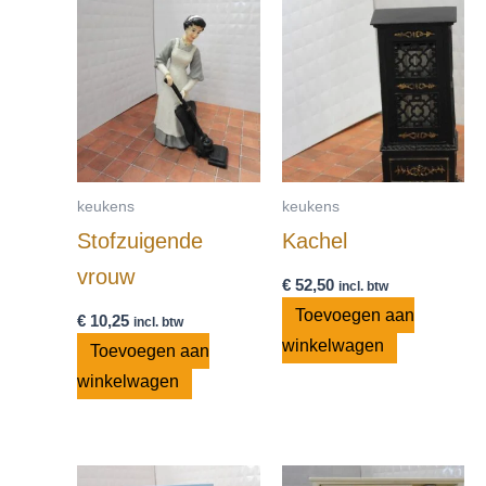
keukens
keukens
Stofzuigende
Kachel
vrouw
€
52,50
incl. btw
Toevoegen aan
€
10,25
incl. btw
winkelwagen
Toevoegen aan
winkelwagen