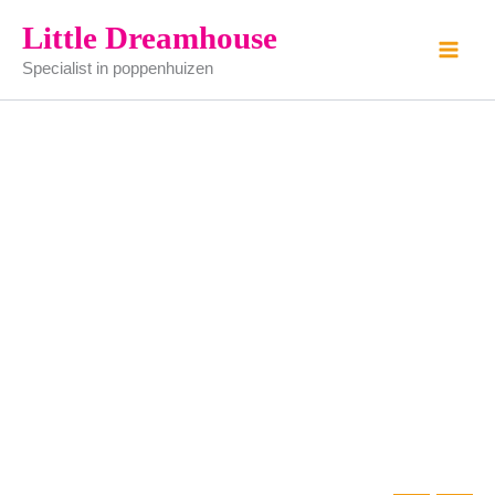
aanrecht
Ga
Little Dreamhouse
blank
naar
aantal
Specialist in poppenhuizen
de
inhoud