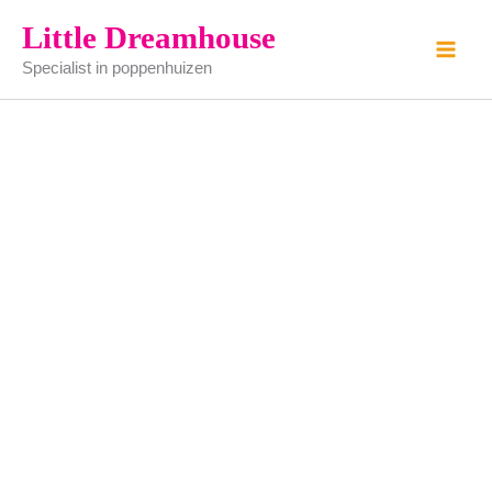
2
Ga
Little Dreamhouse
stoffen
naar
kleedjes
Specialist in poppenhuizen
de
aantal
inhoud