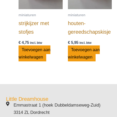
miniaturen
miniaturen
strijkijzer met
houten-
stofjes
gereedschapskisje
€
4,75
€
5,95
incl. btw
incl. btw
Toevoegen aan
Toevoegen aan
winkelwagen
winkelwagen
Little Dreamhouse
Emmastraat 1 (hoek Dubbeldamseweg-Zuid)
3314 ZL Dordrecht